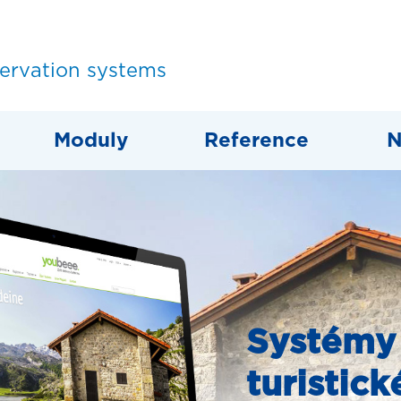
servation systems
Moduly
Reference
N
Systémy
turistick