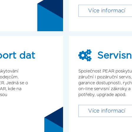
Více informací
ort dat
Servis
skytování
Společnost PEAR poskytu
rodejcům.
záruční i pozáruční servis,
. Jedná se o
garance dostupnosti, rychl
EAR, kde na
on-line servisní zákroky 
jsou
potřeby, upgrade apod.
Více informací