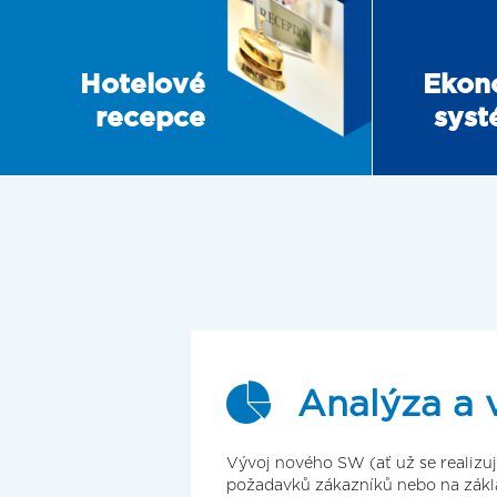
Hotelové
Ekon
recepce
sys
Analýza a 
Vývoj nového SW (ať už se realizuj
požadavků zákazníků nebo na zákla