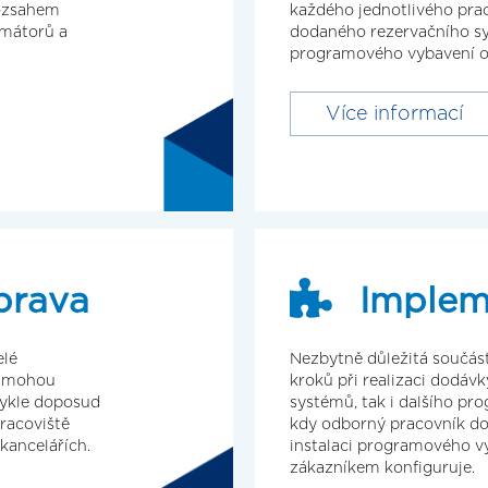
rozsahem
každého jednotlivého prac
amátorů a
dodaného rezervačního sy
programového vybavení od
Více informací
prava
Implem
elé
Nezbytně důležitá součást
i mohou
kroků při realizaci dodáv
vykle doposud
systémů, tak i dalšího pr
racoviště
kdy odborný pracovník do
kancelářích.
instalaci programového v
zákazníkem konfiguruje.