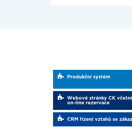
Produkční systém
Webové stránky CK včetn
on-line rezervace
CRM řízení vztahů se záka