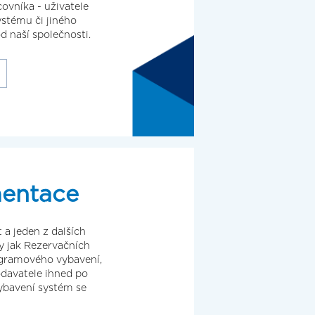
ovníka - uživatele
stému či jiného
 naší společnosti.
entace
 a jeden z dalších
ky jak Rezervačních
ogramového vybavení,
davatele ihned po
ybavení systém se