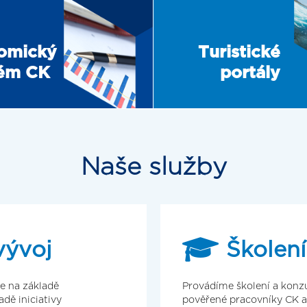
omický
Turistické
tém CK
portály
Naše služby
vývoj
Školení
e na základě
Provádíme školení a konz
dě iniciativy
pověřené pracovníky CK a