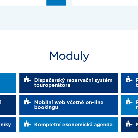
Moduly
Dispečerský rezervační systém
touroperátora
ě
Mobilní web včetně on-line
bookingu
zníky
Kompletní ekonomická agenda