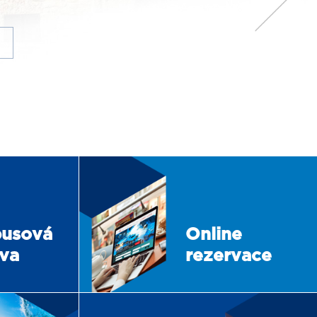
usová
Online
va
rezervace